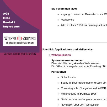
Sie bekommen also:
Zugang zu unserem Onlinedienst mit We
Mailservice
Alle BGBl seit 1996 bis zum tagesaktu
Überblick Applikationen und Mailservice
Version 3.0.01 (18.03.2018)
Webapplikation
Systemvoraussetzungen
Einer der üblichen, aktuellen Webbrowser.
Die Bildschirmausgabe wurde für Fenstergröße 10
Funktionen
Schnellsuche
Suche in Beschreibungsmerkmalen der B
Chronologische Navigation in den BGBl
Volltextsuche in BGBl (ab 1996)
Suche in Beschreibungsmerkmalen der 
Navigation über den Rechtsindex