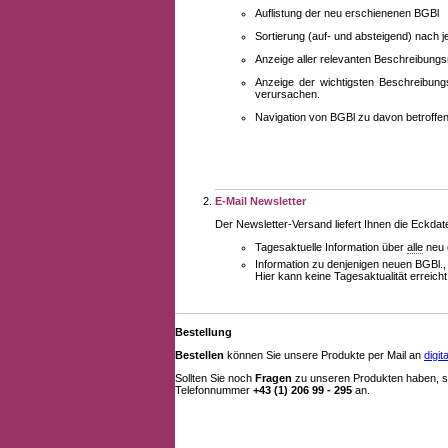
Auflistung der neu erschienenen BGBl
Sortierung (auf- und absteigend) nach 
Anzeige aller relevanten Beschreibung
Anzeige der wichtigsten Beschreibung
verursachen.
Navigation von BGBl zu davon betroff
E-Mail Newsletter
Der Newsletter-Versand liefert Ihnen die Eckda
Tagesaktuelle Information über
alle
neu 
Information zu denjenigen neuen BGBl.,
Hier kann keine Tagesaktualität erreich
Bestellung
Bestellen
können Sie unsere Produkte per Mail an
digi
Sollten Sie noch
Fragen
zu unseren Produkten haben, se
Telefonnummer
+43 (1) 206 99 - 295
an.