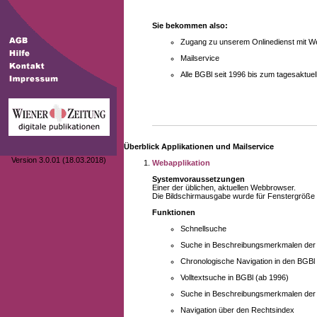
Sie bekommen also:
Zugang zu unserem Onlinedienst mit We
Mailservice
Alle BGBl seit 1996 bis zum tagesaktu
Überblick Applikationen und Mailservice
Version 3.0.01 (18.03.2018)
Webapplikation
Systemvoraussetzungen
Einer der üblichen, aktuellen Webbrowser.
Die Bildschirmausgabe wurde für Fenstergröße 10
Funktionen
Schnellsuche
Suche in Beschreibungsmerkmalen der B
Chronologische Navigation in den BGBl
Volltextsuche in BGBl (ab 1996)
Suche in Beschreibungsmerkmalen der 
Navigation über den Rechtsindex