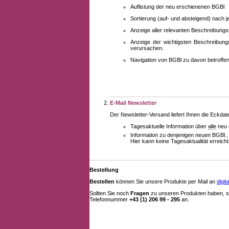
Auflistung der neu erschienenen BGBl
Sortierung (auf- und absteigend) nach 
Anzeige aller relevanten Beschreibung
Anzeige der wichtigsten Beschreibung
verursachen.
Navigation von BGBl zu davon betroff
E-Mail Newsletter
Der Newsletter-Versand liefert Ihnen die Eckda
Tagesaktuelle Information über
alle
neu 
Information zu denjenigen neuen BGBl.,
Hier kann keine Tagesaktualität erreich
Bestellung
Bestellen
können Sie unsere Produkte per Mail an
digi
Sollten Sie noch
Fragen
zu unseren Produkten haben, se
Telefonnummer
+43 (1) 206 99 - 295
an.