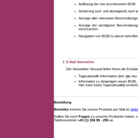
Auflistung der neu erschienenen BGBl
Sortierung (auf- und absteigend) nach 
Anzeige aller relevanten Beschreibung
Anzeige der wichtigsten Beschreibung
verursachen.
Navigation von BGBl zu davon betroff
E-Mail Newsletter
Der Newsletter-Versand liefert Ihnen die Eckda
Tagesaktuelle Information über
alle
neu 
Information zu denjenigen neuen BGBl.,
Hier kann keine Tagesaktualität erreich
Bestellung
Bestellen
können Sie unsere Produkte per Mail an
digi
Sollten Sie noch
Fragen
zu unseren Produkten haben, se
Telefonnummer
+43 (1) 206 99 - 295
an.