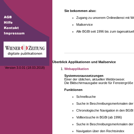
Sie bekommen also:
Zugang zu unserem Onlinedienst mit We
Mailservice
Alle BGBl seit 1996 bis zum tagesaktu
Überblick Applikationen und Mailservice
Version 3.0.01 (18.03.2018)
Webapplikation
Systemvoraussetzungen
Einer der üblichen, aktuellen Webbrowser.
Die Bildschirmausgabe wurde für Fenstergröße 10
Funktionen
Schnellsuche
Suche in Beschreibungsmerkmalen der B
Chronologische Navigation in den BGBl
Volltextsuche in BGBl (ab 1996)
Suche in Beschreibungsmerkmalen der 
Navigation über den Rechtsindex