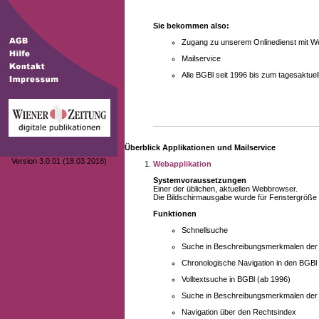
Sie bekommen also:
Zugang zu unserem Onlinedienst mit We
Mailservice
Alle BGBl seit 1996 bis zum tagesaktu
Überblick Applikationen und Mailservice
Version 3.0.01 (18.03.2018)
Webapplikation
Systemvoraussetzungen
Einer der üblichen, aktuellen Webbrowser.
Die Bildschirmausgabe wurde für Fenstergröße 10
Funktionen
Schnellsuche
Suche in Beschreibungsmerkmalen der B
Chronologische Navigation in den BGBl
Volltextsuche in BGBl (ab 1996)
Suche in Beschreibungsmerkmalen der 
Navigation über den Rechtsindex