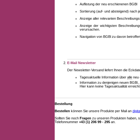
Auflistung der neu erschienenen BGBl
Sortierung (auf- und absteigend) nach 
Anzeige aller relevanten Beschreibung
Anzeige der wichtigsten Beschreibung
verursachen.
Navigation von BGBl zu davon betroff
E-Mail Newsletter
Der Newsletter-Versand liefert Ihnen die Eckda
Tagesaktuelle Information über
alle
neu 
Information zu denjenigen neuen BGBl.,
Hier kann keine Tagesaktualität erreich
Bestellung
Bestellen
können Sie unsere Produkte per Mail an
digi
Sollten Sie noch
Fragen
zu unseren Produkten haben, se
Telefonnummer
+43 (1) 206 99 - 295
an.