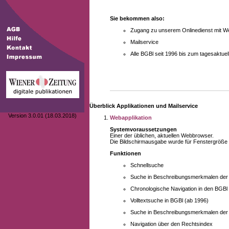
Sie bekommen also:
Zugang zu unserem Onlinedienst mit We
Mailservice
Alle BGBl seit 1996 bis zum tagesaktu
Überblick Applikationen und Mailservice
Version 3.0.01 (18.03.2018)
Webapplikation
Systemvoraussetzungen
Einer der üblichen, aktuellen Webbrowser.
Die Bildschirmausgabe wurde für Fenstergröße 10
Funktionen
Schnellsuche
Suche in Beschreibungsmerkmalen der B
Chronologische Navigation in den BGBl
Volltextsuche in BGBl (ab 1996)
Suche in Beschreibungsmerkmalen der 
Navigation über den Rechtsindex