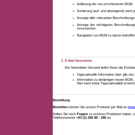
Auflistung der neu erschienenen BGBl
Sortierung (auf- und absteigend) nach 
Anzeige aller relevanten Beschreibung
Anzeige der wichtigsten Beschreibung
verursachen.
Navigation von BGBl zu davon betroff
E-Mail Newsletter
Der Newsletter-Versand liefert Ihnen die Eckda
Tagesaktuelle Information über
alle
neu 
Information zu denjenigen neuen BGBl.,
Hier kann keine Tagesaktualität erreich
Bestellung
Bestellen
können Sie unsere Produkte per Mail an
digi
Sollten Sie noch
Fragen
zu unseren Produkten haben, se
Telefonnummer
+43 (1) 206 99 - 295
an.