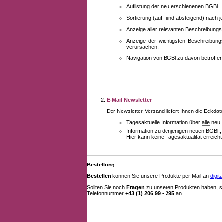
Auflistung der neu erschienenen BGBl
Sortierung (auf- und absteigend) nach 
Anzeige aller relevanten Beschreibung
Anzeige der wichtigsten Beschreibung
verursachen.
Navigation von BGBl zu davon betroff
E-Mail Newsletter
Der Newsletter-Versand liefert Ihnen die Eckda
Tagesaktuelle Information über
alle
neu 
Information zu denjenigen neuen BGBl.,
Hier kann keine Tagesaktualität erreich
Bestellung
Bestellen
können Sie unsere Produkte per Mail an
digi
Sollten Sie noch
Fragen
zu unseren Produkten haben, se
Telefonnummer
+43 (1) 206 99 - 295
an.