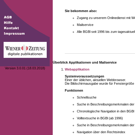
Sie bekommen also:
Zugang zu unserem Onlinedienst mit We
Mailservice
Alle BGBl seit 1996 bis zum tagesaktu
Überblick Applikationen und Mailservice
Version 3.0.01 (18.03.2018)
Webapplikation
Systemvoraussetzungen
Einer der üblichen, aktuellen Webbrowser.
Die Bildschirmausgabe wurde für Fenstergröße 10
Funktionen
Schnellsuche
Suche in Beschreibungsmerkmalen der B
Chronologische Navigation in den BGBl
Volltextsuche in BGBl (ab 1996)
Suche in Beschreibungsmerkmalen der 
Navigation über den Rechtsindex