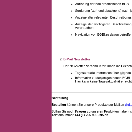
Auflistung der neu erschienenen BGBl
Sortierung (auf- und absteigend) nach 
Anzeige aller relevanten Beschreibung
Anzeige der wichtigsten Beschreibung
verursachen.
Navigation von BGBl zu davon betroff
E-Mail Newsletter
Der Newsletter-Versand liefert Ihnen die Eckda
Tagesaktuelle Information über
alle
neu 
Information zu denjenigen neuen BGBl.,
Hier kann keine Tagesaktualität erreich
Bestellung
Bestellen
können Sie unsere Produkte per Mail an
digi
Sollten Sie noch
Fragen
zu unseren Produkten haben, se
Telefonnummer
+43 (1) 206 99 - 295
an.