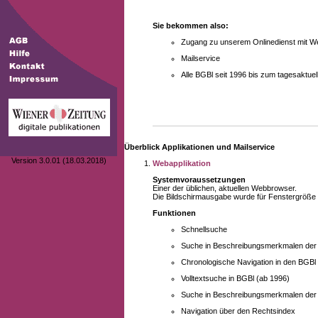
Sie bekommen also:
Zugang zu unserem Onlinedienst mit We
Mailservice
Alle BGBl seit 1996 bis zum tagesaktu
Überblick Applikationen und Mailservice
Version 3.0.01 (18.03.2018)
Webapplikation
Systemvoraussetzungen
Einer der üblichen, aktuellen Webbrowser.
Die Bildschirmausgabe wurde für Fenstergröße 10
Funktionen
Schnellsuche
Suche in Beschreibungsmerkmalen der B
Chronologische Navigation in den BGBl
Volltextsuche in BGBl (ab 1996)
Suche in Beschreibungsmerkmalen der 
Navigation über den Rechtsindex