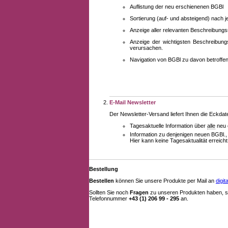
Auflistung der neu erschienenen BGBl
Sortierung (auf- und absteigend) nach 
Anzeige aller relevanten Beschreibung
Anzeige der wichtigsten Beschreibung
verursachen.
Navigation von BGBl zu davon betroff
E-Mail Newsletter
Der Newsletter-Versand liefert Ihnen die Eckda
Tagesaktuelle Information über
alle
neu 
Information zu denjenigen neuen BGBl.,
Hier kann keine Tagesaktualität erreich
Bestellung
Bestellen
können Sie unsere Produkte per Mail an
digi
Sollten Sie noch
Fragen
zu unseren Produkten haben, se
Telefonnummer
+43 (1) 206 99 - 295
an.