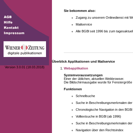
Sie bekommen also:
Zugang zu unserem Onlinedienst mit We
Mailservice
Alle BGBl seit 1996 bis zum tagesaktu
Überblick Applikationen und Mailservice
Version 3.0.01 (18.03.2018)
Webapplikation
Systemvoraussetzungen
Einer der üblichen, aktuellen Webbrowser.
Die Bildschirmausgabe wurde für Fenstergröße 10
Funktionen
Schnellsuche
Suche in Beschreibungsmerkmalen der B
Chronologische Navigation in den BGBl
Volltextsuche in BGBl (ab 1996)
Suche in Beschreibungsmerkmalen der 
Navigation über den Rechtsindex