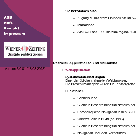
Sie bekommen also:
Zugang zu unserem Onlinedienst mit We
Mailservice
Alle BGBl seit 1996 bis zum tagesaktu
Überblick Applikationen und Mailservice
Version 3.0.01 (18.03.2018)
Webapplikation
Systemvoraussetzungen
Einer der üblichen, aktuellen Webbrowser.
Die Bildschirmausgabe wurde für Fenstergröße 10
Funktionen
Schnellsuche
Suche in Beschreibungsmerkmalen der B
Chronologische Navigation in den BGBl
Volltextsuche in BGBl (ab 1996)
Suche in Beschreibungsmerkmalen der 
Navigation über den Rechtsindex