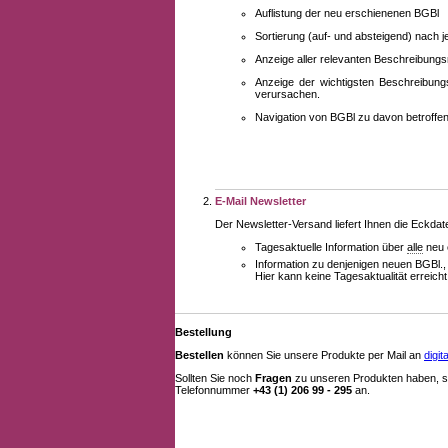
Auflistung der neu erschienenen BGBl
Sortierung (auf- und absteigend) nach 
Anzeige aller relevanten Beschreibung
Anzeige der wichtigsten Beschreibung
verursachen.
Navigation von BGBl zu davon betroff
E-Mail Newsletter
Der Newsletter-Versand liefert Ihnen die Eckda
Tagesaktuelle Information über
alle
neu 
Information zu denjenigen neuen BGBl.,
Hier kann keine Tagesaktualität erreich
Bestellung
Bestellen
können Sie unsere Produkte per Mail an
digi
Sollten Sie noch
Fragen
zu unseren Produkten haben, se
Telefonnummer
+43 (1) 206 99 - 295
an.