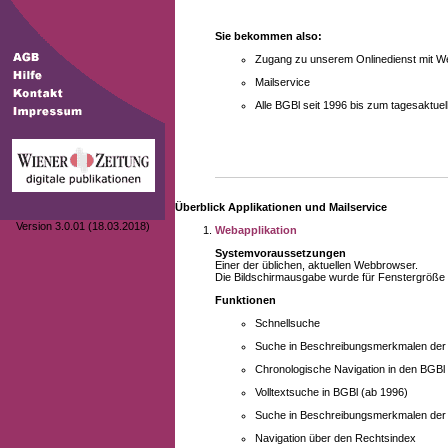
Sie bekommen also:
Zugang zu unserem Onlinedienst mit We
Mailservice
Alle BGBl seit 1996 bis zum tagesaktu
Überblick Applikationen und Mailservice
Version 3.0.01 (18.03.2018)
Webapplikation
Systemvoraussetzungen
Einer der üblichen, aktuellen Webbrowser.
Die Bildschirmausgabe wurde für Fenstergröße 10
Funktionen
Schnellsuche
Suche in Beschreibungsmerkmalen der B
Chronologische Navigation in den BGBl
Volltextsuche in BGBl (ab 1996)
Suche in Beschreibungsmerkmalen der 
Navigation über den Rechtsindex