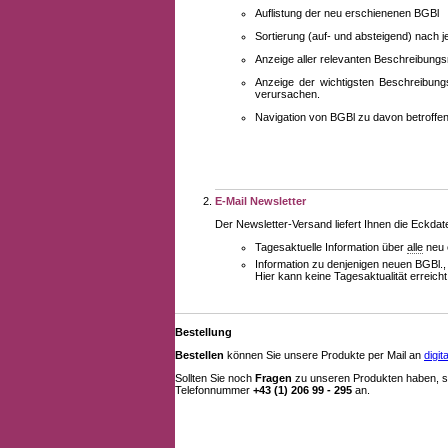
Auflistung der neu erschienenen BGBl
Sortierung (auf- und absteigend) nach 
Anzeige aller relevanten Beschreibung
Anzeige der wichtigsten Beschreibung
verursachen.
Navigation von BGBl zu davon betroff
E-Mail Newsletter
Der Newsletter-Versand liefert Ihnen die Eckda
Tagesaktuelle Information über
alle
neu 
Information zu denjenigen neuen BGBl.,
Hier kann keine Tagesaktualität erreich
Bestellung
Bestellen
können Sie unsere Produkte per Mail an
digi
Sollten Sie noch
Fragen
zu unseren Produkten haben, se
Telefonnummer
+43 (1) 206 99 - 295
an.