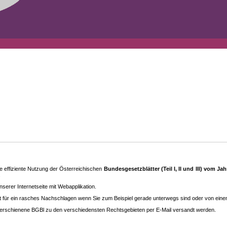
 effiziente Nutzung der Österreichischen
Bundesgesetzblätter (Teil I, II und III) vom J
.
rer Internetseite mit Webapplikation.
eit für ein rasches Nachschlagen wenn Sie zum Beispiel gerade unterwegs sind oder von ein
erschienene BGBl zu den ver­schieden­sten Rechtsgebieten per E-Mail versandt werden.