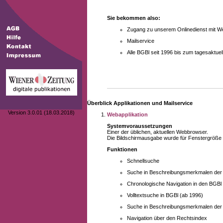
Sie bekommen also:
Zugang zu unserem Onlinedienst mit We
Mailservice
Alle BGBl seit 1996 bis zum tagesaktu
Überblick Applikationen und Mailservice
Version 3.0.01 (18.03.2018)
Webapplikation
Systemvoraussetzungen
Einer der üblichen, aktuellen Webbrowser.
Die Bildschirmausgabe wurde für Fenstergröße 10
Funktionen
Schnellsuche
Suche in Beschreibungsmerkmalen der B
Chronologische Navigation in den BGBl
Volltextsuche in BGBl (ab 1996)
Suche in Beschreibungsmerkmalen der 
Navigation über den Rechtsindex