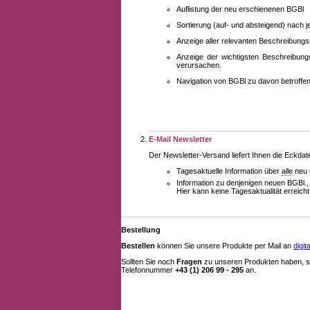
Auflistung der neu erschienenen BGBl
Sortierung (auf- und absteigend) nach 
Anzeige aller relevanten Beschreibung
Anzeige der wichtigsten Beschreibung
verursachen.
Navigation von BGBl zu davon betroff
E-Mail Newsletter
Der Newsletter-Versand liefert Ihnen die Eckda
Tagesaktuelle Information über
alle
neu 
Information zu denjenigen neuen BGBl.,
Hier kann keine Tagesaktualität erreich
Bestellung
Bestellen
können Sie unsere Produkte per Mail an
digi
Sollten Sie noch
Fragen
zu unseren Produkten haben, se
Telefonnummer
+43 (1) 206 99 - 295
an.