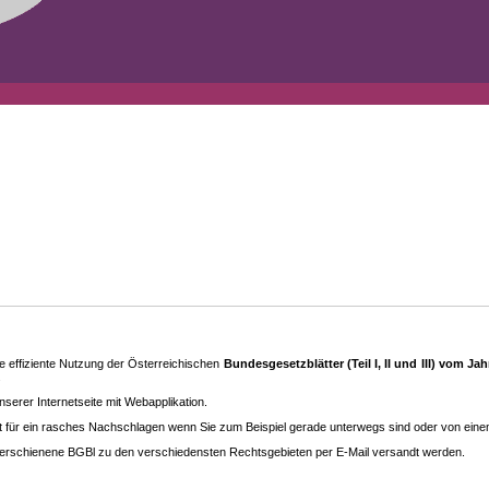
 effiziente Nutzung der Österreichischen
Bundesgesetzblätter (Teil I, II und III) vom J
.
rer Internetseite mit Webapplikation.
eit für ein rasches Nachschlagen wenn Sie zum Beispiel gerade unterwegs sind oder von ein
erschienene BGBl zu den ver­schieden­sten Rechtsgebieten per E-Mail versandt werden.