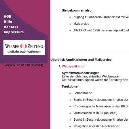
Sie bekommen also:
Zugang zu unserem Onlinedienst mit We
Mailservice
Alle BGBl seit 1996 bis zum tagesaktu
Überblick Applikationen und Mailservice
Version 3.0.01 (18.03.2018)
Webapplikation
Systemvoraussetzungen
Einer der üblichen, aktuellen Webbrowser.
Die Bildschirmausgabe wurde für Fenstergröße 10
Funktionen
Schnellsuche
Suche in Beschreibungsmerkmalen der B
Chronologische Navigation in den BGBl
Volltextsuche in BGBl (ab 1996)
Suche in Beschreibungsmerkmalen der 
Navigation über den Rechtsindex