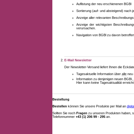
Auflistung der neu erschienenen BGBl
Sortierung (auf- und absteigend) nach 
Anzeige aller relevanten Beschreibung
Anzeige der wichtigsten Beschreibung
verursachen.
Navigation von BGBl zu davon betroff
E-Mail Newsletter
Der Newsletter-Versand liefert Ihnen die Eckda
Tagesaktuelle Information über
alle
neu 
Information zu denjenigen neuen BGBl.,
Hier kann keine Tagesaktualität erreich
Bestellung
Bestellen
können Sie unsere Produkte per Mail an
digi
Sollten Sie noch
Fragen
zu unseren Produkten haben, se
Telefonnummer
+43 (1) 206 99 - 295
an.