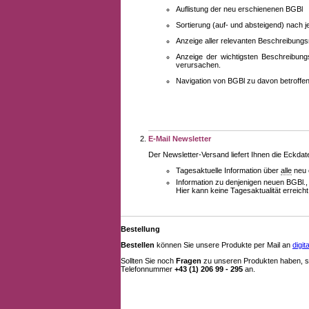
Auflistung der neu erschienenen BGBl
Sortierung (auf- und absteigend) nach 
Anzeige aller relevanten Beschreibung
Anzeige der wichtigsten Beschreibung
verursachen.
Navigation von BGBl zu davon betroff
E-Mail Newsletter
Der Newsletter-Versand liefert Ihnen die Eckda
Tagesaktuelle Information über
alle
neu 
Information zu denjenigen neuen BGBl.,
Hier kann keine Tagesaktualität erreich
Bestellung
Bestellen
können Sie unsere Produkte per Mail an
digi
Sollten Sie noch
Fragen
zu unseren Produkten haben, se
Telefonnummer
+43 (1) 206 99 - 295
an.