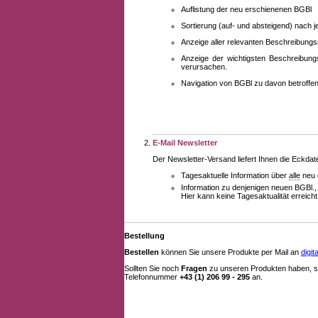
Auflistung der neu erschienenen BGBl
Sortierung (auf- und absteigend) nach 
Anzeige aller relevanten Beschreibung
Anzeige der wichtigsten Beschreibung
verursachen.
Navigation von BGBl zu davon betroff
E-Mail Newsletter
Der Newsletter-Versand liefert Ihnen die Eckda
Tagesaktuelle Information über
alle
neu 
Information zu denjenigen neuen BGBl.,
Hier kann keine Tagesaktualität erreich
Bestellung
Bestellen
können Sie unsere Produkte per Mail an
digi
Sollten Sie noch
Fragen
zu unseren Produkten haben, se
Telefonnummer
+43 (1) 206 99 - 295
an.