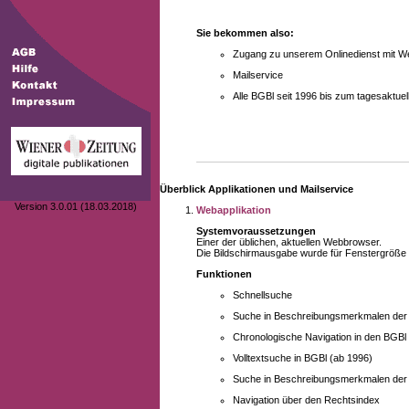
Sie bekommen also:
Zugang zu unserem Onlinedienst mit We
Mailservice
Alle BGBl seit 1996 bis zum tagesaktu
Überblick Applikationen und Mailservice
Version 3.0.01 (18.03.2018)
Webapplikation
Systemvoraussetzungen
Einer der üblichen, aktuellen Webbrowser.
Die Bildschirmausgabe wurde für Fenstergröße 10
Funktionen
Schnellsuche
Suche in Beschreibungsmerkmalen der B
Chronologische Navigation in den BGBl
Volltextsuche in BGBl (ab 1996)
Suche in Beschreibungsmerkmalen der 
Navigation über den Rechtsindex