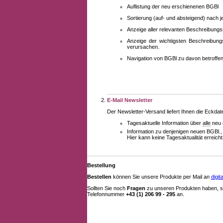
Auflistung der neu erschienenen BGBl
Sortierung (auf- und absteigend) nach 
Anzeige aller relevanten Beschreibung
Anzeige der wichtigsten Beschreibung
verursachen.
Navigation von BGBl zu davon betroff
E-Mail Newsletter
Der Newsletter-Versand liefert Ihnen die Eckda
Tagesaktuelle Information über
alle
neu 
Information zu denjenigen neuen BGBl.,
Hier kann keine Tagesaktualität erreich
Bestellung
Bestellen
können Sie unsere Produkte per Mail an
digi
Sollten Sie noch
Fragen
zu unseren Produkten haben, se
Telefonnummer
+43 (1) 206 99 - 295
an.