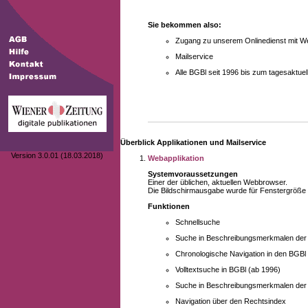
Sie bekommen also:
Zugang zu unserem Onlinedienst mit We
Mailservice
Alle BGBl seit 1996 bis zum tagesaktu
Überblick Applikationen und Mailservice
Version 3.0.01 (18.03.2018)
Webapplikation
Systemvoraussetzungen
Einer der üblichen, aktuellen Webbrowser.
Die Bildschirmausgabe wurde für Fenstergröße 10
Funktionen
Schnellsuche
Suche in Beschreibungsmerkmalen der B
Chronologische Navigation in den BGBl
Volltextsuche in BGBl (ab 1996)
Suche in Beschreibungsmerkmalen der 
Navigation über den Rechtsindex