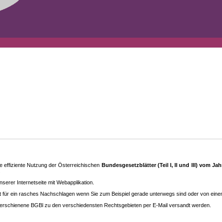
 effiziente Nutzung der Österreichischen
Bundesgesetzblätter (Teil I, II und III) vom J
.
rer Internetseite mit Webapplikation.
eit für ein rasches Nachschlagen wenn Sie zum Beispiel gerade unterwegs sind oder von ein
erschienene BGBl zu den ver­schieden­sten Rechtsgebieten per E-Mail versandt werden.