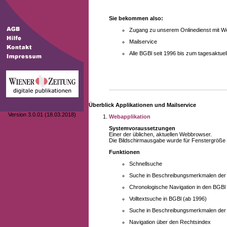
Sie bekommen also:
Zugang zu unserem Onlinedienst mit We
Mailservice
Alle BGBl seit 1996 bis zum tagesaktu
Überblick Applikationen und Mailservice
Version 3.0.01 (18.03.2018)
Webapplikation
Systemvoraussetzungen
Einer der üblichen, aktuellen Webbrowser.
Die Bildschirmausgabe wurde für Fenstergröße 10
Funktionen
Schnellsuche
Suche in Beschreibungsmerkmalen der B
Chronologische Navigation in den BGBl
Volltextsuche in BGBl (ab 1996)
Suche in Beschreibungsmerkmalen der 
Navigation über den Rechtsindex