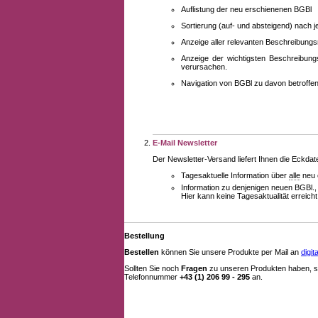
Auflistung der neu erschienenen BGBl
Sortierung (auf- und absteigend) nach 
Anzeige aller relevanten Beschreibung
Anzeige der wichtigsten Beschreibung
verursachen.
Navigation von BGBl zu davon betroff
E-Mail Newsletter
Der Newsletter-Versand liefert Ihnen die Eckda
Tagesaktuelle Information über
alle
neu 
Information zu denjenigen neuen BGBl.,
Hier kann keine Tagesaktualität erreich
Bestellung
Bestellen
können Sie unsere Produkte per Mail an
digi
Sollten Sie noch
Fragen
zu unseren Produkten haben, se
Telefonnummer
+43 (1) 206 99 - 295
an.