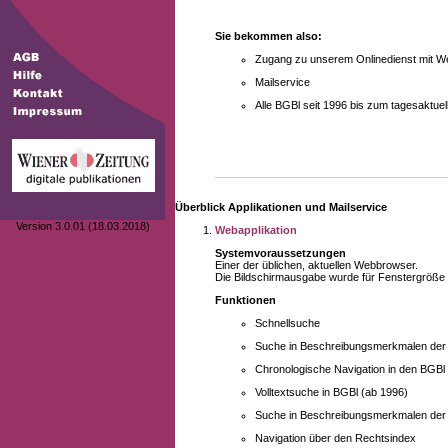
Sie bekommen also:
Zugang zu unserem Onlinedienst mit We
Mailservice
Alle BGBl seit 1996 bis zum tagesaktu
Überblick Applikationen und Mailservice
Version 3.0.01 (18.03.2018)
Webapplikation
Systemvoraussetzungen
Einer der üblichen, aktuellen Webbrowser.
Die Bildschirmausgabe wurde für Fenstergröße 10
Funktionen
Schnellsuche
Suche in Beschreibungsmerkmalen der B
Chronologische Navigation in den BGBl
Volltextsuche in BGBl (ab 1996)
Suche in Beschreibungsmerkmalen der 
Navigation über den Rechtsindex