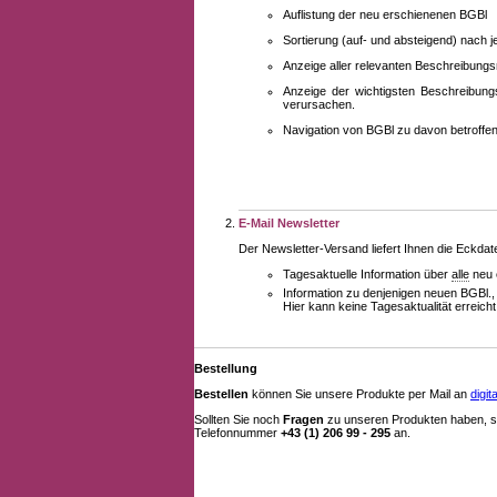
Auflistung der neu erschienenen BGBl
Sortierung (auf- und absteigend) nach 
Anzeige aller relevanten Beschreibung
Anzeige der wichtigsten Beschreibung
verursachen.
Navigation von BGBl zu davon betroff
E-Mail Newsletter
Der Newsletter-Versand liefert Ihnen die Eckda
Tagesaktuelle Information über
alle
neu 
Information zu denjenigen neuen BGBl.,
Hier kann keine Tagesaktualität erreich
Bestellung
Bestellen
können Sie unsere Produkte per Mail an
digi
Sollten Sie noch
Fragen
zu unseren Produkten haben, se
Telefonnummer
+43 (1) 206 99 - 295
an.