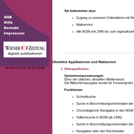
Sie bekommen also:
Zugang zu unserem Onlinedienst mit We
Mailservice
Alle BGBl seit 1996 bis zum tagesaktu
Überblick Applikationen und Mailservice
Version 3.0.01 (18.03.2018)
Webapplikation
Systemvoraussetzungen
Einer der üblichen, aktuellen Webbrowser.
Die Bildschirmausgabe wurde für Fenstergröße 10
Funktionen
Schnellsuche
Suche in Beschreibungsmerkmalen der B
Chronologische Navigation in den BGBl
Volltextsuche in BGBl (ab 1996)
Suche in Beschreibungsmerkmalen der 
Navigation über den Rechtsindex