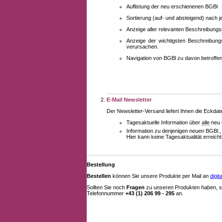
Auflistung der neu erschienenen BGBl
Sortierung (auf- und absteigend) nach 
Anzeige aller relevanten Beschreibung
Anzeige der wichtigsten Beschreibung
verursachen.
Navigation von BGBl zu davon betroff
E-Mail Newsletter
Der Newsletter-Versand liefert Ihnen die Eckda
Tagesaktuelle Information über
alle
neu 
Information zu denjenigen neuen BGBl.,
Hier kann keine Tagesaktualität erreich
Bestellung
Bestellen
können Sie unsere Produkte per Mail an
digi
Sollten Sie noch
Fragen
zu unseren Produkten haben, se
Telefonnummer
+43 (1) 206 99 - 295
an.