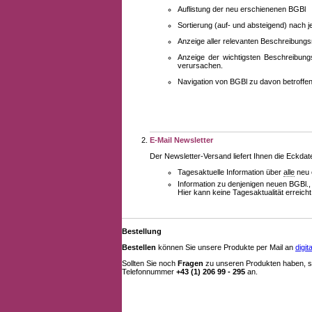
Auflistung der neu erschienenen BGBl
Sortierung (auf- und absteigend) nach 
Anzeige aller relevanten Beschreibung
Anzeige der wichtigsten Beschreibung
verursachen.
Navigation von BGBl zu davon betroff
E-Mail Newsletter
Der Newsletter-Versand liefert Ihnen die Eckda
Tagesaktuelle Information über
alle
neu 
Information zu denjenigen neuen BGBl.,
Hier kann keine Tagesaktualität erreich
Bestellung
Bestellen
können Sie unsere Produkte per Mail an
digi
Sollten Sie noch
Fragen
zu unseren Produkten haben, se
Telefonnummer
+43 (1) 206 99 - 295
an.