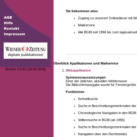
Sie bekommen also:
Zugang zu unserem Onlinedienst mit We
Mailservice
Alle BGBl seit 1996 bis zum tagesaktu
Überblick Applikationen und Mailservice
Version 3.0.01 (18.03.2018)
Webapplikation
Systemvoraussetzungen
Einer der üblichen, aktuellen Webbrowser.
Die Bildschirmausgabe wurde für Fenstergröße 10
Funktionen
Schnellsuche
Suche in Beschreibungsmerkmalen der B
Chronologische Navigation in den BGBl
Volltextsuche in BGBl (ab 1996)
Suche in Beschreibungsmerkmalen der 
Navigation über den Rechtsindex