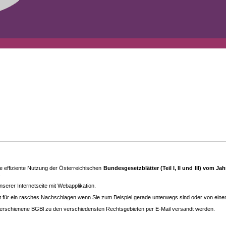
 effiziente Nutzung der Österreichischen
Bundesgesetzblätter (Teil I, II und III) vom J
.
rer Internetseite mit Webapplikation.
eit für ein rasches Nachschlagen wenn Sie zum Beispiel gerade unterwegs sind oder von ein
erschienene BGBl zu den ver­schieden­sten Rechtsgebieten per E-Mail versandt werden.