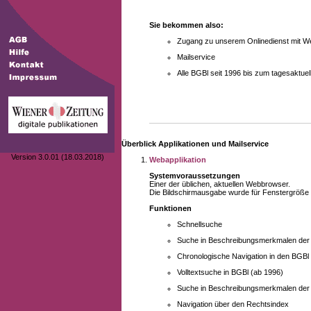
Sie bekommen also:
Zugang zu unserem Onlinedienst mit We
Mailservice
Alle BGBl seit 1996 bis zum tagesaktu
Überblick Applikationen und Mailservice
Version 3.0.01 (18.03.2018)
Webapplikation
Systemvoraussetzungen
Einer der üblichen, aktuellen Webbrowser.
Die Bildschirmausgabe wurde für Fenstergröße 10
Funktionen
Schnellsuche
Suche in Beschreibungsmerkmalen der B
Chronologische Navigation in den BGBl
Volltextsuche in BGBl (ab 1996)
Suche in Beschreibungsmerkmalen der 
Navigation über den Rechtsindex