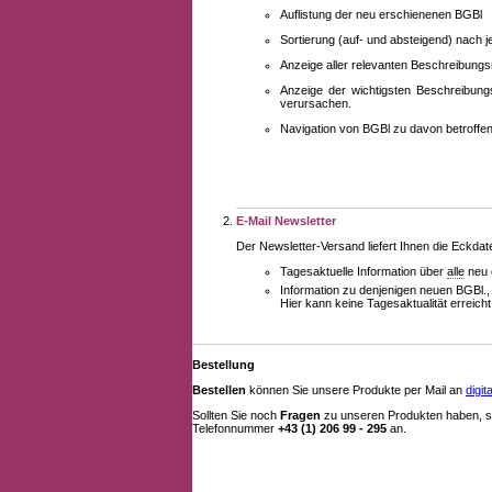
Auflistung der neu erschienenen BGBl
Sortierung (auf- und absteigend) nach 
Anzeige aller relevanten Beschreibung
Anzeige der wichtigsten Beschreibung
verursachen.
Navigation von BGBl zu davon betroff
E-Mail Newsletter
Der Newsletter-Versand liefert Ihnen die Eckda
Tagesaktuelle Information über
alle
neu 
Information zu denjenigen neuen BGBl.,
Hier kann keine Tagesaktualität erreich
Bestellung
Bestellen
können Sie unsere Produkte per Mail an
digi
Sollten Sie noch
Fragen
zu unseren Produkten haben, se
Telefonnummer
+43 (1) 206 99 - 295
an.