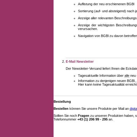
Auflistung der neu erschienenen BGBl
Sortierung (auf- und absteigend) nach 
Anzeige aller relevanten Beschreibung
Anzeige der wichtigsten Beschreibung
verursachen.
Navigation von BGBl zu davon betroff
E-Mail Newsletter
Der Newsletter-Versand liefert Ihnen die Eckda
Tagesaktuelle Information über
alle
neu 
Information zu denjenigen neuen BGBl.,
Hier kann keine Tagesaktualität erreich
Bestellung
Bestellen
können Sie unsere Produkte per Mail an
digi
Sollten Sie noch
Fragen
zu unseren Produkten haben, se
Telefonnummer
+43 (1) 206 99 - 295
an.