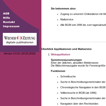
Sie bekommen also:
Zugang zu unserem Onlinedienst mit We
Mailservice
Alle BGBl seit 1996 bis zum tagesaktu
Überblick Applikationen und Mailservice
Version 3.0.01 (18.03.2018)
Webapplikation
Systemvoraussetzungen
Einer der üblichen, aktuellen Webbrowser.
Die Bildschirmausgabe wurde für Fenstergröße 10
Funktionen
Schnellsuche
Suche in Beschreibungsmerkmalen der B
Chronologische Navigation in den BGBl
Volltextsuche in BGBl (ab 1996)
Suche in Beschreibungsmerkmalen der 
Navigation über den Rechtsindex