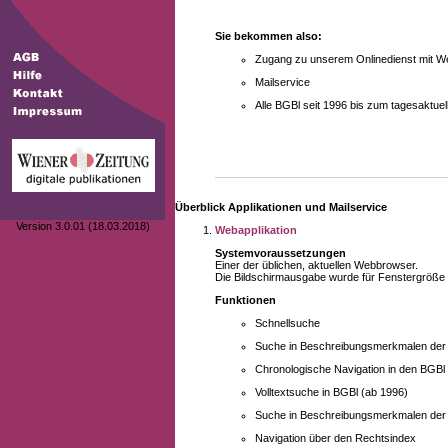
Sie bekommen also:
Zugang zu unserem Onlinedienst mit We
Mailservice
Alle BGBl seit 1996 bis zum tagesaktu
Überblick Applikationen und Mailservice
Version 3.0.01 (18.03.2018)
Webapplikation
Systemvoraussetzungen
Einer der üblichen, aktuellen Webbrowser.
Die Bildschirmausgabe wurde für Fenstergröße 10
Funktionen
Schnellsuche
Suche in Beschreibungsmerkmalen der B
Chronologische Navigation in den BGBl
Volltextsuche in BGBl (ab 1996)
Suche in Beschreibungsmerkmalen der 
Navigation über den Rechtsindex