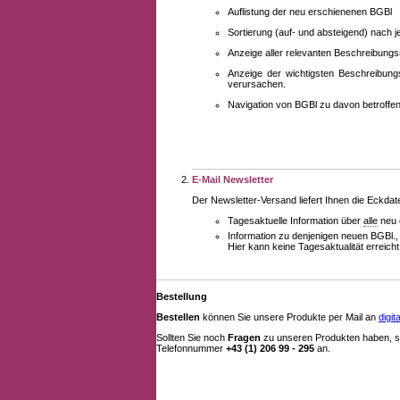
Auflistung der neu erschienenen BGBl
Sortierung (auf- und absteigend) nach 
Anzeige aller relevanten Beschreibung
Anzeige der wichtigsten Beschreibung
verursachen.
Navigation von BGBl zu davon betroff
E-Mail Newsletter
Der Newsletter-Versand liefert Ihnen die Eckda
Tagesaktuelle Information über
alle
neu 
Information zu denjenigen neuen BGBl.,
Hier kann keine Tagesaktualität erreich
Bestellung
Bestellen
können Sie unsere Produkte per Mail an
digi
Sollten Sie noch
Fragen
zu unseren Produkten haben, se
Telefonnummer
+43 (1) 206 99 - 295
an.