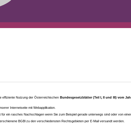
 effiziente Nutzung der Österreichischen
Bundesgesetzblätter (Teil I, II und III) vom J
.
rer Internetseite mit Webapplikation.
eit für ein rasches Nachschlagen wenn Sie zum Beispiel gerade unterwegs sind oder von ein
erschienene BGBl zu den ver­schieden­sten Rechtsgebieten per E-Mail versandt werden.