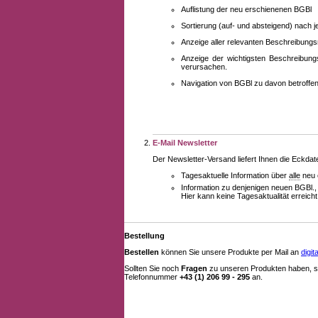
Auflistung der neu erschienenen BGBl
Sortierung (auf- und absteigend) nach 
Anzeige aller relevanten Beschreibung
Anzeige der wichtigsten Beschreibung
verursachen.
Navigation von BGBl zu davon betroff
E-Mail Newsletter
Der Newsletter-Versand liefert Ihnen die Eckda
Tagesaktuelle Information über
alle
neu 
Information zu denjenigen neuen BGBl.,
Hier kann keine Tagesaktualität erreich
Bestellung
Bestellen
können Sie unsere Produkte per Mail an
digi
Sollten Sie noch
Fragen
zu unseren Produkten haben, se
Telefonnummer
+43 (1) 206 99 - 295
an.