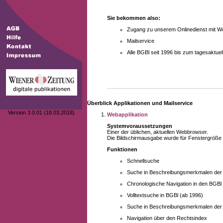
Sie bekommen also:
Zugang zu unserem Onlinedienst mit We
Mailservice
Alle BGBl seit 1996 bis zum tagesaktu
Überblick Applikationen und Mailservice
Version 3.0.01 (18.03.2018)
Webapplikation
Systemvoraussetzungen
Einer der üblichen, aktuellen Webbrowser.
Die Bildschirmausgabe wurde für Fenstergröße 10
Funktionen
Schnellsuche
Suche in Beschreibungsmerkmalen der B
Chronologische Navigation in den BGBl
Volltextsuche in BGBl (ab 1996)
Suche in Beschreibungsmerkmalen der 
Navigation über den Rechtsindex