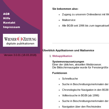
Sie bekommen also:
Zugang zu unserem Onlinedienst mit We
Mailservice
Alle BGBl seit 1996 bis zum tagesaktu
Überblick Applikationen und Mailservice
Version 3.0.01 (18.03.2018)
Webapplikation
Systemvoraussetzungen
Einer der üblichen, aktuellen Webbrowser.
Die Bildschirmausgabe wurde für Fenstergröße 10
Funktionen
Schnellsuche
Suche in Beschreibungsmerkmalen der B
Chronologische Navigation in den BGBl
Volltextsuche in BGBl (ab 1996)
Suche in Beschreibungsmerkmalen der 
Navigation über den Rechtsindex