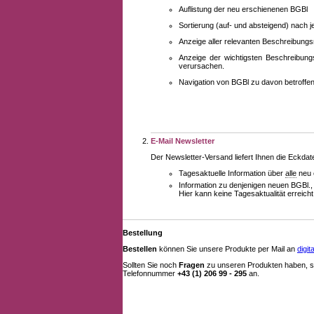
Auflistung der neu erschienenen BGBl
Sortierung (auf- und absteigend) nach 
Anzeige aller relevanten Beschreibung
Anzeige der wichtigsten Beschreibung
verursachen.
Navigation von BGBl zu davon betroff
E-Mail Newsletter
Der Newsletter-Versand liefert Ihnen die Eckda
Tagesaktuelle Information über
alle
neu 
Information zu denjenigen neuen BGBl.,
Hier kann keine Tagesaktualität erreich
Bestellung
Bestellen
können Sie unsere Produkte per Mail an
digi
Sollten Sie noch
Fragen
zu unseren Produkten haben, se
Telefonnummer
+43 (1) 206 99 - 295
an.