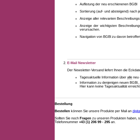
Auflistung der neu erschienenen BGBl
Sortierung (auf- und absteigend) nach 
Anzeige aller relevanten Beschreibung
Anzeige der wichtigsten Beschreibung
verursachen.
Navigation von BGBl zu davon betroff
E-Mail Newsletter
Der Newsletter-Versand liefert Ihnen die Eckda
Tagesaktuelle Information über
alle
neu 
Information zu denjenigen neuen BGBl.,
Hier kann keine Tagesaktualität erreich
Bestellung
Bestellen
können Sie unsere Produkte per Mail an
digi
Sollten Sie noch
Fragen
zu unseren Produkten haben, se
Telefonnummer
+43 (1) 206 99 - 295
an.