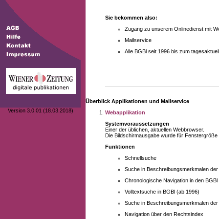
Sie bekommen also:
Zugang zu unserem Onlinedienst mit We
Mailservice
Alle BGBl seit 1996 bis zum tagesaktu
Überblick Applikationen und Mailservice
Version 3.0.01 (18.03.2018)
Webapplikation
Systemvoraussetzungen
Einer der üblichen, aktuellen Webbrowser.
Die Bildschirmausgabe wurde für Fenstergröße 10
Funktionen
Schnellsuche
Suche in Beschreibungsmerkmalen der B
Chronologische Navigation in den BGBl
Volltextsuche in BGBl (ab 1996)
Suche in Beschreibungsmerkmalen der 
Navigation über den Rechtsindex