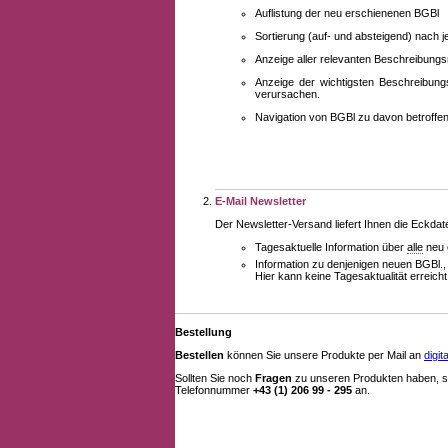
Auflistung der neu erschienenen BGBl
Sortierung (auf- und absteigend) nach 
Anzeige aller relevanten Beschreibung
Anzeige der wichtigsten Beschreibung
verursachen.
Navigation von BGBl zu davon betroff
E-Mail Newsletter
Der Newsletter-Versand liefert Ihnen die Eckda
Tagesaktuelle Information über
alle
neu 
Information zu denjenigen neuen BGBl.,
Hier kann keine Tagesaktualität erreich
Bestellung
Bestellen
können Sie unsere Produkte per Mail an
digi
Sollten Sie noch
Fragen
zu unseren Produkten haben, se
Telefonnummer
+43 (1) 206 99 - 295
an.