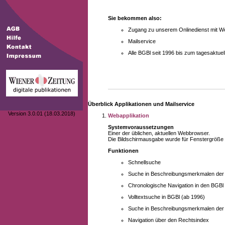
Sie bekommen also:
Zugang zu unserem Onlinedienst mit We
Mailservice
Alle BGBl seit 1996 bis zum tagesaktu
Überblick Applikationen und Mailservice
Version 3.0.01 (18.03.2018)
Webapplikation
Systemvoraussetzungen
Einer der üblichen, aktuellen Webbrowser.
Die Bildschirmausgabe wurde für Fenstergröße 10
Funktionen
Schnellsuche
Suche in Beschreibungsmerkmalen der B
Chronologische Navigation in den BGBl
Volltextsuche in BGBl (ab 1996)
Suche in Beschreibungsmerkmalen der 
Navigation über den Rechtsindex