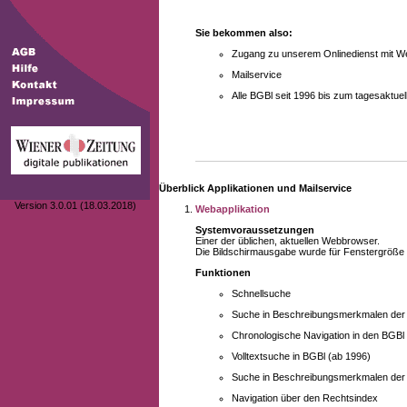
Sie bekommen also:
Zugang zu unserem Onlinedienst mit We
Mailservice
Alle BGBl seit 1996 bis zum tagesaktu
Überblick Applikationen und Mailservice
Version 3.0.01 (18.03.2018)
Webapplikation
Systemvoraussetzungen
Einer der üblichen, aktuellen Webbrowser.
Die Bildschirmausgabe wurde für Fenstergröße 10
Funktionen
Schnellsuche
Suche in Beschreibungsmerkmalen der B
Chronologische Navigation in den BGBl
Volltextsuche in BGBl (ab 1996)
Suche in Beschreibungsmerkmalen der 
Navigation über den Rechtsindex