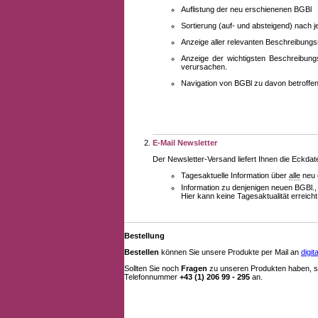
Auflistung der neu erschienenen BGBl
Sortierung (auf- und absteigend) nach 
Anzeige aller relevanten Beschreibung
Anzeige der wichtigsten Beschreibung
verursachen.
Navigation von BGBl zu davon betroff
E-Mail Newsletter
Der Newsletter-Versand liefert Ihnen die Eckda
Tagesaktuelle Information über
alle
neu 
Information zu denjenigen neuen BGBl.,
Hier kann keine Tagesaktualität erreich
Bestellung
Bestellen
können Sie unsere Produkte per Mail an
digi
Sollten Sie noch
Fragen
zu unseren Produkten haben, se
Telefonnummer
+43 (1) 206 99 - 295
an.