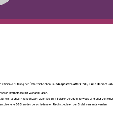
 effiziente Nutzung der Österreichischen
Bundesgesetzblätter (Teil I, II und III) vom J
.
rer Internetseite mit Webapplikation.
eit für ein rasches Nachschlagen wenn Sie zum Beispiel gerade unterwegs sind oder von ein
erschienene BGBl zu den ver­schieden­sten Rechtsgebieten per E-Mail versandt werden.