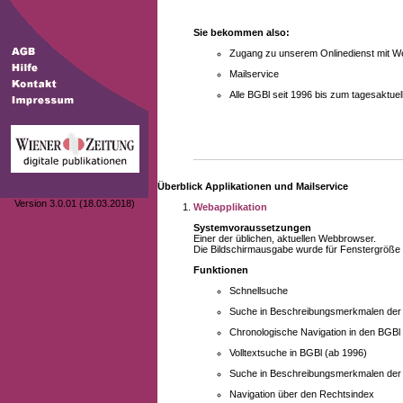
Sie bekommen also:
Zugang zu unserem Onlinedienst mit We
Mailservice
Alle BGBl seit 1996 bis zum tagesaktu
Überblick Applikationen und Mailservice
Version 3.0.01 (18.03.2018)
Webapplikation
Systemvoraussetzungen
Einer der üblichen, aktuellen Webbrowser.
Die Bildschirmausgabe wurde für Fenstergröße 10
Funktionen
Schnellsuche
Suche in Beschreibungsmerkmalen der B
Chronologische Navigation in den BGBl
Volltextsuche in BGBl (ab 1996)
Suche in Beschreibungsmerkmalen der 
Navigation über den Rechtsindex