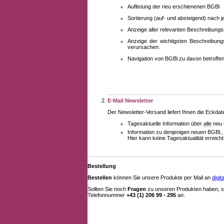
Auflistung der neu erschienenen BGBl
Sortierung (auf- und absteigend) nach 
Anzeige aller relevanten Beschreibung
Anzeige der wichtigsten Beschreibung
verursachen.
Navigation von BGBl zu davon betroff
E-Mail Newsletter
Der Newsletter-Versand liefert Ihnen die Eckda
Tagesaktuelle Information über
alle
neu 
Information zu denjenigen neuen BGBl.,
Hier kann keine Tagesaktualität erreich
Bestellung
Bestellen
können Sie unsere Produkte per Mail an
digi
Sollten Sie noch
Fragen
zu unseren Produkten haben, se
Telefonnummer
+43 (1) 206 99 - 295
an.