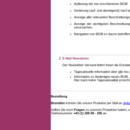
Auflistung der neu erschienenen BGBl
Sortierung (auf- und absteigend) nach 
Anzeige aller relevanten Beschreibung
Anzeige der wichtigsten Beschreibung
verursachen.
Navigation von BGBl zu davon betroff
E-Mail Newsletter
Der Newsletter-Versand liefert Ihnen die Eckda
Tagesaktuelle Information über
alle
neu 
Information zu denjenigen neuen BGBl.,
Hier kann keine Tagesaktualität erreich
Bestellung
Bestellen
können Sie unsere Produkte per Mail an
digi
Sollten Sie noch
Fragen
zu unseren Produkten haben, se
Telefonnummer
+43 (1) 206 99 - 295
an.