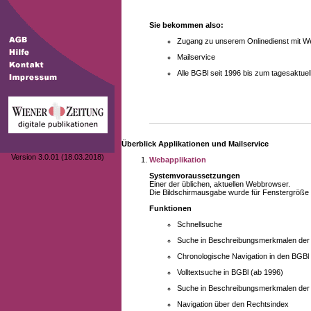
Sie bekommen also:
Zugang zu unserem Onlinedienst mit We
Mailservice
Alle BGBl seit 1996 bis zum tagesaktu
Überblick Applikationen und Mailservice
Version 3.0.01 (18.03.2018)
Webapplikation
Systemvoraussetzungen
Einer der üblichen, aktuellen Webbrowser.
Die Bildschirmausgabe wurde für Fenstergröße 10
Funktionen
Schnellsuche
Suche in Beschreibungsmerkmalen der B
Chronologische Navigation in den BGBl
Volltextsuche in BGBl (ab 1996)
Suche in Beschreibungsmerkmalen der 
Navigation über den Rechtsindex