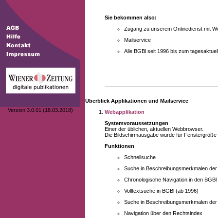
Sie bekommen also:
Zugang zu unserem Onlinedienst mit We
Mailservice
Alle BGBl seit 1996 bis zum tagesaktu
Überblick Applikationen und Mailservice
Version 3.0.01 (18.03.2018)
Webapplikation
Systemvoraussetzungen
Einer der üblichen, aktuellen Webbrowser.
Die Bildschirmausgabe wurde für Fenstergröße 10
Funktionen
Schnellsuche
Suche in Beschreibungsmerkmalen der B
Chronologische Navigation in den BGBl
Volltextsuche in BGBl (ab 1996)
Suche in Beschreibungsmerkmalen der 
Navigation über den Rechtsindex