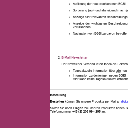
Auflistung der neu erschienenen BGBl
Sortierung (auf- und absteigend) nach 
Anzeige aller relevanten Beschreibung
Anzeige der wichtigsten Beschreibung
verursachen.
Navigation von BGBl zu davon betroff
E-Mail Newsletter
Der Newsletter-Versand liefert Ihnen die Eckda
Tagesaktuelle Information über
alle
neu 
Information zu denjenigen neuen BGBl.,
Hier kann keine Tagesaktualität erreich
Bestellung
Bestellen
können Sie unsere Produkte per Mail an
digi
Sollten Sie noch
Fragen
zu unseren Produkten haben, se
Telefonnummer
+43 (1) 206 99 - 295
an.