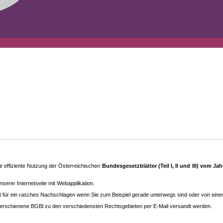
 effiziente Nutzung der Österreichischen
Bundesgesetzblätter (Teil I, II und III) vom J
.
rer Internetseite mit Webapplikation.
eit für ein rasches Nachschlagen wenn Sie zum Beispiel gerade unterwegs sind oder von ein
erschienene BGBl zu den ver­schieden­sten Rechtsgebieten per E-Mail versandt werden.