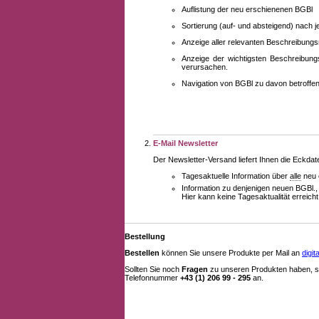
Auflistung der neu erschienenen BGBl
Sortierung (auf- und absteigend) nach 
Anzeige aller relevanten Beschreibung
Anzeige der wichtigsten Beschreibung
verursachen.
Navigation von BGBl zu davon betroff
E-Mail Newsletter
Der Newsletter-Versand liefert Ihnen die Eckda
Tagesaktuelle Information über
alle
neu 
Information zu denjenigen neuen BGBl.,
Hier kann keine Tagesaktualität erreich
Bestellung
Bestellen
können Sie unsere Produkte per Mail an
digi
Sollten Sie noch
Fragen
zu unseren Produkten haben, se
Telefonnummer
+43 (1) 206 99 - 295
an.