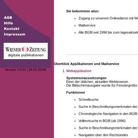
Sie bekommen also:
Zugang zu unserem Onlinedienst mit We
Mailservice
Alle BGBl seit 1996 bis zum tagesaktu
Überblick Applikationen und Mailservice
Version 3.0.01 (18.03.2018)
Webapplikation
Systemvoraussetzungen
Einer der üblichen, aktuellen Webbrowser.
Die Bildschirmausgabe wurde für Fenstergröße 10
Funktionen
Schnellsuche
Suche in Beschreibungsmerkmalen der B
Chronologische Navigation in den BGBl
Volltextsuche in BGBl (ab 1996)
Suche in Beschreibungsmerkmalen der 
Navigation über den Rechtsindex