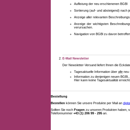
Auflistung der neu erschienenen BGBl
Sortierung (auf- und absteigend) nach 
Anzeige aller relevanten Beschreibung
Anzeige der wichtigsten Beschreibung
verursachen.
Navigation von BGBl zu davon betroff
E-Mail Newsletter
Der Newsletter-Versand liefert Ihnen die Eckda
Tagesaktuelle Information über
alle
neu 
Information zu denjenigen neuen BGBl.,
Hier kann keine Tagesaktualität erreich
Bestellung
Bestellen
können Sie unsere Produkte per Mail an
digi
Sollten Sie noch
Fragen
zu unseren Produkten haben, se
Telefonnummer
+43 (1) 206 99 - 295
an.