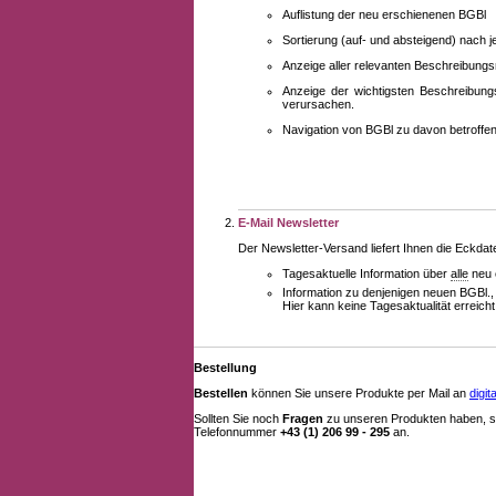
Auflistung der neu erschienenen BGBl
Sortierung (auf- und absteigend) nach 
Anzeige aller relevanten Beschreibung
Anzeige der wichtigsten Beschreibung
verursachen.
Navigation von BGBl zu davon betroff
E-Mail Newsletter
Der Newsletter-Versand liefert Ihnen die Eckda
Tagesaktuelle Information über
alle
neu 
Information zu denjenigen neuen BGBl.,
Hier kann keine Tagesaktualität erreich
Bestellung
Bestellen
können Sie unsere Produkte per Mail an
digi
Sollten Sie noch
Fragen
zu unseren Produkten haben, se
Telefonnummer
+43 (1) 206 99 - 295
an.