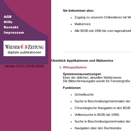
Sie bekommen also:
Zugang zu unserem Onlinedienst mit We
Mailservice
Alle BGBl seit 1996 bis zum tagesaktu
Überblick Applikationen und Mailservice
Version 3.0.01 (18.03.2018)
Webapplikation
Systemvoraussetzungen
Einer der üblichen, aktuellen Webbrowser.
Die Bildschirmausgabe wurde für Fenstergröße 10
Funktionen
Schnellsuche
Suche in Beschreibungsmerkmalen der B
Chronologische Navigation in den BGBl
Volltextsuche in BGBl (ab 1996)
Suche in Beschreibungsmerkmalen der 
Navigation über den Rechtsindex