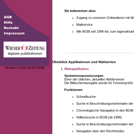
Sie bekommen also:
Zugang zu unserem Onlinedienst mit We
Mailservice
Alle BGBl seit 1996 bis zum tagesaktu
Überblick Applikationen und Mailservice
Version 3.0.01 (18.03.2018)
Webapplikation
Systemvoraussetzungen
Einer der üblichen, aktuellen Webbrowser.
Die Bildschirmausgabe wurde für Fenstergröße 10
Funktionen
Schnellsuche
Suche in Beschreibungsmerkmalen der B
Chronologische Navigation in den BGBl
Volltextsuche in BGBl (ab 1996)
Suche in Beschreibungsmerkmalen der 
Navigation über den Rechtsindex