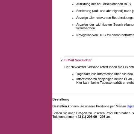
Auflistung der neu erschienenen BGBl
Sortierung (auf- und absteigend) nach 
Anzeige aller relevanten Beschreibung
Anzeige der wichtigsten Beschreibung
verursachen.
Navigation von BGBl zu davon betroff
E-Mail Newsletter
Der Newsletter-Versand liefert Ihnen die Eckda
Tagesaktuelle Information über
alle
neu 
Information zu denjenigen neuen BGBl.,
Hier kann keine Tagesaktualität erreich
Bestellung
Bestellen
können Sie unsere Produkte per Mail an
digi
Sollten Sie noch
Fragen
zu unseren Produkten haben, se
Telefonnummer
+43 (1) 206 99 - 295
an.