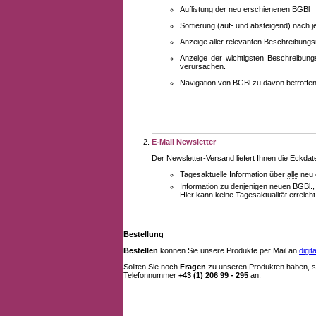
Auflistung der neu erschienenen BGBl
Sortierung (auf- und absteigend) nach 
Anzeige aller relevanten Beschreibung
Anzeige der wichtigsten Beschreibung
verursachen.
Navigation von BGBl zu davon betroff
E-Mail Newsletter
Der Newsletter-Versand liefert Ihnen die Eckda
Tagesaktuelle Information über
alle
neu 
Information zu denjenigen neuen BGBl.,
Hier kann keine Tagesaktualität erreich
Bestellung
Bestellen
können Sie unsere Produkte per Mail an
digi
Sollten Sie noch
Fragen
zu unseren Produkten haben, se
Telefonnummer
+43 (1) 206 99 - 295
an.