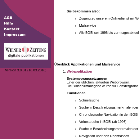
Sie bekommen also:
Zugang zu unserem Onlinedienst mit We
Mailservice
Alle BGBl seit 1996 bis zum tagesaktu
Überblick Applikationen und Mailservice
Version 3.0.01 (18.03.2018)
Webapplikation
Systemvoraussetzungen
Einer der üblichen, aktuellen Webbrowser.
Die Bildschirmausgabe wurde für Fenstergröße 10
Funktionen
Schnellsuche
Suche in Beschreibungsmerkmalen der B
Chronologische Navigation in den BGBl
Volltextsuche in BGBl (ab 1996)
Suche in Beschreibungsmerkmalen der 
Navigation über den Rechtsindex