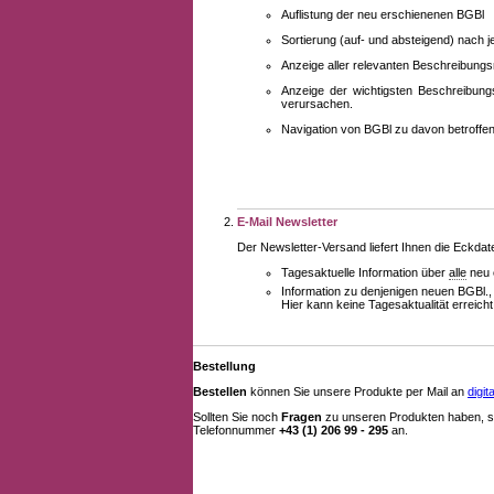
Auflistung der neu erschienenen BGBl
Sortierung (auf- und absteigend) nach 
Anzeige aller relevanten Beschreibung
Anzeige der wichtigsten Beschreibung
verursachen.
Navigation von BGBl zu davon betroff
E-Mail Newsletter
Der Newsletter-Versand liefert Ihnen die Eckda
Tagesaktuelle Information über
alle
neu 
Information zu denjenigen neuen BGBl.,
Hier kann keine Tagesaktualität erreich
Bestellung
Bestellen
können Sie unsere Produkte per Mail an
digi
Sollten Sie noch
Fragen
zu unseren Produkten haben, se
Telefonnummer
+43 (1) 206 99 - 295
an.