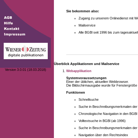
Sie bekommen also:
Zugang zu unserem Onlinedienst mit We
Mailservice
Alle BGBl seit 1996 bis zum tagesaktu
Überblick Applikationen und Mailservice
Version 3.0.01 (18.03.2018)
Webapplikation
Systemvoraussetzungen
Einer der üblichen, aktuellen Webbrowser.
Die Bildschirmausgabe wurde für Fenstergröße 10
Funktionen
Schnellsuche
Suche in Beschreibungsmerkmalen der B
Chronologische Navigation in den BGBl
Volltextsuche in BGBl (ab 1996)
Suche in Beschreibungsmerkmalen der 
Navigation über den Rechtsindex