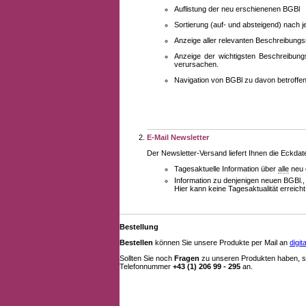
Auflistung der neu erschienenen BGBl
Sortierung (auf- und absteigend) nach 
Anzeige aller relevanten Beschreibung
Anzeige der wichtigsten Beschreibung
verursachen.
Navigation von BGBl zu davon betroff
E-Mail Newsletter
Der Newsletter-Versand liefert Ihnen die Eckda
Tagesaktuelle Information über
alle
neu 
Information zu denjenigen neuen BGBl.,
Hier kann keine Tagesaktualität erreich
Bestellung
Bestellen
können Sie unsere Produkte per Mail an
digi
Sollten Sie noch
Fragen
zu unseren Produkten haben, se
Telefonnummer
+43 (1) 206 99 - 295
an.