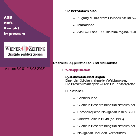
Sie bekommen also:
Zugang zu unserem Onlinedienst mit We
Mailservice
Alle BGBl seit 1996 bis zum tagesaktu
Überblick Applikationen und Mailservice
Version 3.0.01 (18.03.2018)
Webapplikation
Systemvoraussetzungen
Einer der üblichen, aktuellen Webbrowser.
Die Bildschirmausgabe wurde für Fenstergröße 10
Funktionen
Schnellsuche
Suche in Beschreibungsmerkmalen der B
Chronologische Navigation in den BGBl
Volltextsuche in BGBl (ab 1996)
Suche in Beschreibungsmerkmalen der 
Navigation über den Rechtsindex