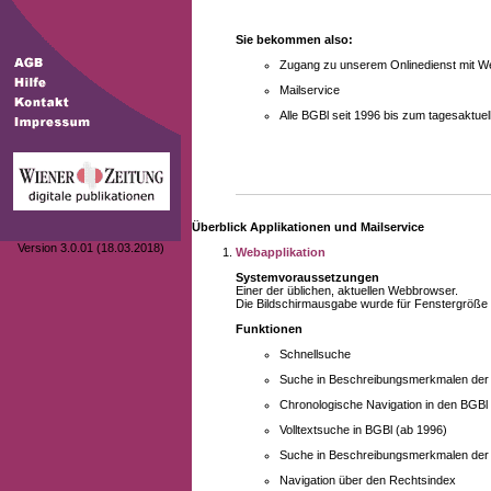
Sie bekommen also:
Zugang zu unserem Onlinedienst mit We
Mailservice
Alle BGBl seit 1996 bis zum tagesaktu
Überblick Applikationen und Mailservice
Version 3.0.01 (18.03.2018)
Webapplikation
Systemvoraussetzungen
Einer der üblichen, aktuellen Webbrowser.
Die Bildschirmausgabe wurde für Fenstergröße 10
Funktionen
Schnellsuche
Suche in Beschreibungsmerkmalen der B
Chronologische Navigation in den BGBl
Volltextsuche in BGBl (ab 1996)
Suche in Beschreibungsmerkmalen der 
Navigation über den Rechtsindex