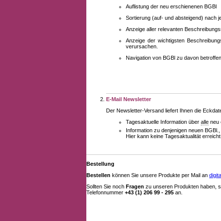
Auflistung der neu erschienenen BGBl
Sortierung (auf- und absteigend) nach 
Anzeige aller relevanten Beschreibung
Anzeige der wichtigsten Beschreibung
verursachen.
Navigation von BGBl zu davon betroff
E-Mail Newsletter
Der Newsletter-Versand liefert Ihnen die Eckda
Tagesaktuelle Information über
alle
neu 
Information zu denjenigen neuen BGBl.,
Hier kann keine Tagesaktualität erreich
Bestellung
Bestellen
können Sie unsere Produkte per Mail an
digi
Sollten Sie noch
Fragen
zu unseren Produkten haben, se
Telefonnummer
+43 (1) 206 99 - 295
an.