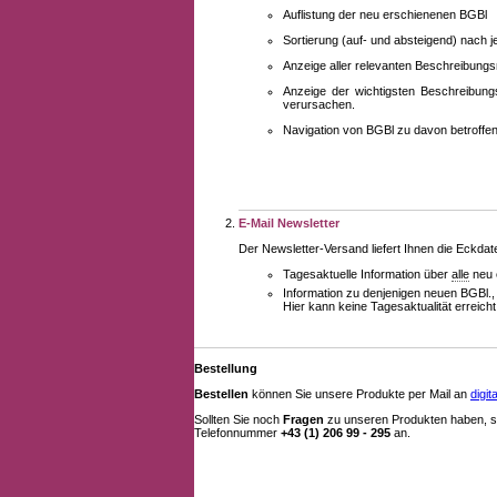
Auflistung der neu erschienenen BGBl
Sortierung (auf- und absteigend) nach 
Anzeige aller relevanten Beschreibung
Anzeige der wichtigsten Beschreibung
verursachen.
Navigation von BGBl zu davon betroff
E-Mail Newsletter
Der Newsletter-Versand liefert Ihnen die Eckda
Tagesaktuelle Information über
alle
neu 
Information zu denjenigen neuen BGBl.,
Hier kann keine Tagesaktualität erreich
Bestellung
Bestellen
können Sie unsere Produkte per Mail an
digi
Sollten Sie noch
Fragen
zu unseren Produkten haben, se
Telefonnummer
+43 (1) 206 99 - 295
an.