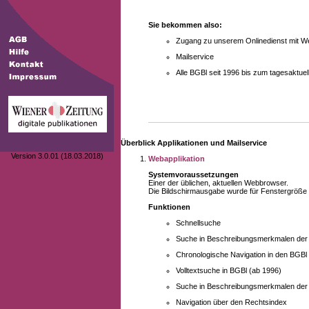
Sie bekommen also:
Zugang zu unserem Onlinedienst mit We
Mailservice
Alle BGBl seit 1996 bis zum tagesaktu
Überblick Applikationen und Mailservice
Version 3.0.01 (18.03.2018)
Webapplikation
Systemvoraussetzungen
Einer der üblichen, aktuellen Webbrowser.
Die Bildschirmausgabe wurde für Fenstergröße 10
Funktionen
Schnellsuche
Suche in Beschreibungsmerkmalen der B
Chronologische Navigation in den BGBl
Volltextsuche in BGBl (ab 1996)
Suche in Beschreibungsmerkmalen der 
Navigation über den Rechtsindex