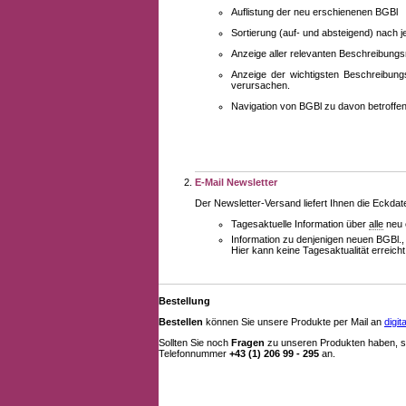
Auflistung der neu erschienenen BGBl
Sortierung (auf- und absteigend) nach 
Anzeige aller relevanten Beschreibung
Anzeige der wichtigsten Beschreibung
verursachen.
Navigation von BGBl zu davon betroff
E-Mail Newsletter
Der Newsletter-Versand liefert Ihnen die Eckda
Tagesaktuelle Information über
alle
neu 
Information zu denjenigen neuen BGBl.,
Hier kann keine Tagesaktualität erreich
Bestellung
Bestellen
können Sie unsere Produkte per Mail an
digi
Sollten Sie noch
Fragen
zu unseren Produkten haben, se
Telefonnummer
+43 (1) 206 99 - 295
an.