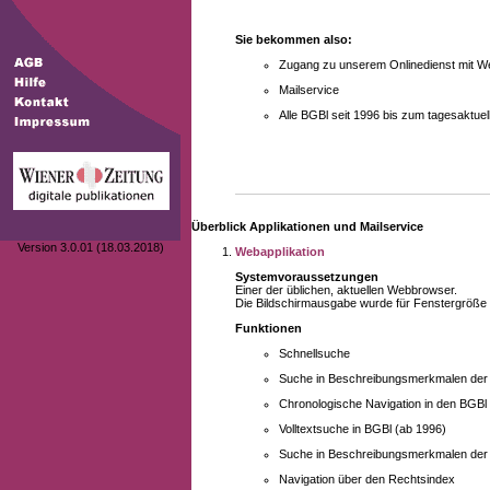
Sie bekommen also:
Zugang zu unserem Onlinedienst mit We
Mailservice
Alle BGBl seit 1996 bis zum tagesaktu
Überblick Applikationen und Mailservice
Version 3.0.01 (18.03.2018)
Webapplikation
Systemvoraussetzungen
Einer der üblichen, aktuellen Webbrowser.
Die Bildschirmausgabe wurde für Fenstergröße 10
Funktionen
Schnellsuche
Suche in Beschreibungsmerkmalen der B
Chronologische Navigation in den BGBl
Volltextsuche in BGBl (ab 1996)
Suche in Beschreibungsmerkmalen der 
Navigation über den Rechtsindex