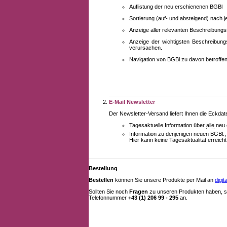
Auflistung der neu erschienenen BGBl
Sortierung (auf- und absteigend) nach 
Anzeige aller relevanten Beschreibung
Anzeige der wichtigsten Beschreibung
verursachen.
Navigation von BGBl zu davon betroff
E-Mail Newsletter
Der Newsletter-Versand liefert Ihnen die Eckda
Tagesaktuelle Information über
alle
neu 
Information zu denjenigen neuen BGBl.,
Hier kann keine Tagesaktualität erreich
Bestellung
Bestellen
können Sie unsere Produkte per Mail an
digi
Sollten Sie noch
Fragen
zu unseren Produkten haben, se
Telefonnummer
+43 (1) 206 99 - 295
an.