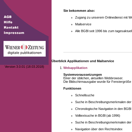
Sie bekommen also:
Zugang zu unserem Onlinedienst mit We
Mailservice
Alle BGBl seit 1996 bis zum tagesaktu
Überblick Applikationen und Mailservice
Version 3.0.01 (18.03.2018)
Webapplikation
Systemvoraussetzungen
Einer der üblichen, aktuellen Webbrowser.
Die Bildschirmausgabe wurde für Fenstergröße 10
Funktionen
Schnellsuche
Suche in Beschreibungsmerkmalen der B
Chronologische Navigation in den BGBl
Volltextsuche in BGBl (ab 1996)
Suche in Beschreibungsmerkmalen der 
Navigation über den Rechtsindex