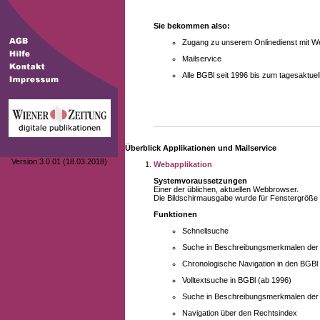
Sie bekommen also:
Zugang zu unserem Onlinedienst mit We
Mailservice
Alle BGBl seit 1996 bis zum tagesaktu
Überblick Applikationen und Mailservice
Version 3.0.01 (18.03.2018)
Webapplikation
Systemvoraussetzungen
Einer der üblichen, aktuellen Webbrowser.
Die Bildschirmausgabe wurde für Fenstergröße 10
Funktionen
Schnellsuche
Suche in Beschreibungsmerkmalen der B
Chronologische Navigation in den BGBl
Volltextsuche in BGBl (ab 1996)
Suche in Beschreibungsmerkmalen der 
Navigation über den Rechtsindex