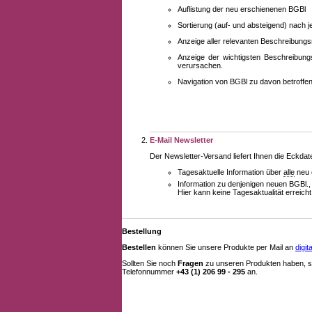
Auflistung der neu erschienenen BGBl
Sortierung (auf- und absteigend) nach 
Anzeige aller relevanten Beschreibung
Anzeige der wichtigsten Beschreibung
verursachen.
Navigation von BGBl zu davon betroff
E-Mail Newsletter
Der Newsletter-Versand liefert Ihnen die Eckda
Tagesaktuelle Information über
alle
neu 
Information zu denjenigen neuen BGBl.,
Hier kann keine Tagesaktualität erreich
Bestellung
Bestellen
können Sie unsere Produkte per Mail an
digi
Sollten Sie noch
Fragen
zu unseren Produkten haben, se
Telefonnummer
+43 (1) 206 99 - 295
an.