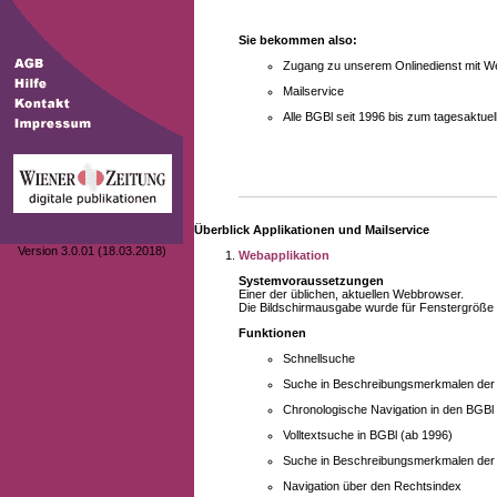
Sie bekommen also:
Zugang zu unserem Onlinedienst mit We
Mailservice
Alle BGBl seit 1996 bis zum tagesaktu
Überblick Applikationen und Mailservice
Version 3.0.01 (18.03.2018)
Webapplikation
Systemvoraussetzungen
Einer der üblichen, aktuellen Webbrowser.
Die Bildschirmausgabe wurde für Fenstergröße 10
Funktionen
Schnellsuche
Suche in Beschreibungsmerkmalen der B
Chronologische Navigation in den BGBl
Volltextsuche in BGBl (ab 1996)
Suche in Beschreibungsmerkmalen der 
Navigation über den Rechtsindex